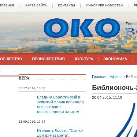
ГЛАВНАЯ
КАРТА САЙТА
КОНТАКТЫ
ИНФОРМЕР НОВОСТЕЙ
Р
Ежене
ОБЩЕСТВО
ПРОИСШЕСТВИЯ
КУЛЬТУРА
ЭКОНОМИКА
ЕЩЁ
Главная
Афиша
Библи
/
/
ВЕРА
Библионочь-
06.12.2016, 14:50
Владыка Воркутинский и
20.04.2015, 11:19
Усинский Иоанн побывал у
оленеводов с
миссионерским визитом
12.09.2016, 15:54
Италия. г. Лорето. "Святой
Дом из Назарета".