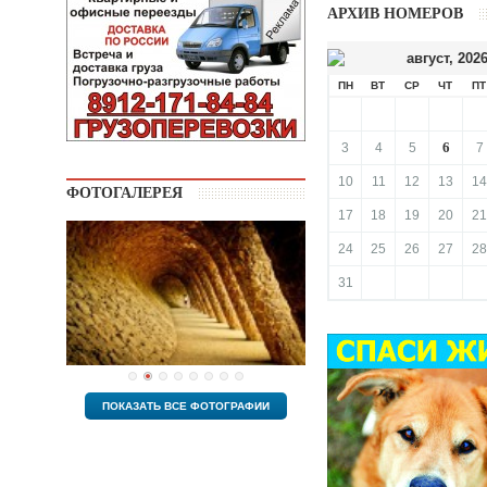
АРХИВ НОМЕРОВ
август
,
202
ПН
ВТ
СР
ЧТ
ПТ
6
3
4
5
7
10
11
12
13
14
ФОТОГАЛЕРЕЯ
17
18
19
20
21
24
25
26
27
28
31
ПОКАЗАТЬ ВСЕ ФОТОГРАФИИ