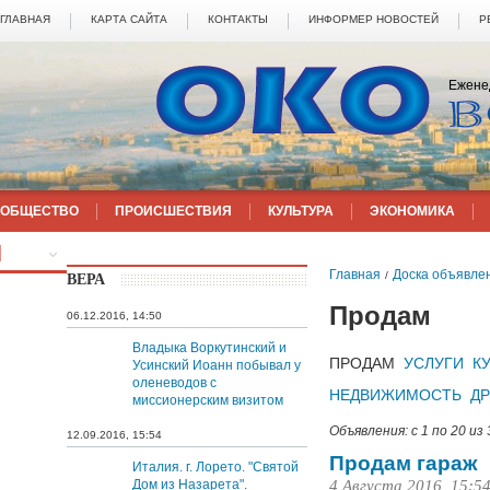
ГЛАВНАЯ
КАРТА САЙТА
КОНТАКТЫ
ИНФОРМЕР НОВОСТЕЙ
Р
Ежене
ОБЩЕСТВО
ПРОИСШЕСТВИЯ
КУЛЬТУРА
ЭКОНОМИКА
ЕЩЁ
Главная
Доска объявле
/
ВЕРА
Продам
06.12.2016, 14:50
Владыка Воркутинский и
ПРОДАМ
УСЛУГИ
К
Усинский Иоанн побывал у
оленеводов с
НЕДВИЖИМОСТЬ
ДР
миссионерским визитом
Объявления: с 1 по 20 из
12.09.2016, 15:54
Продам гараж
Италия. г. Лорето. "Святой
Дом из Назарета".
4 Августа 2016, 15:5