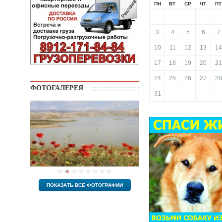
ПН
ВТ
СР
ЧТ
ПТ
3
4
5
6
7
10
11
12
13
14
17
18
19
20
21
24
25
26
27
28
ФОТОГАЛЕРЕЯ
31
ПОКАЗАТЬ ВСЕ ФОТОГРАФИИ