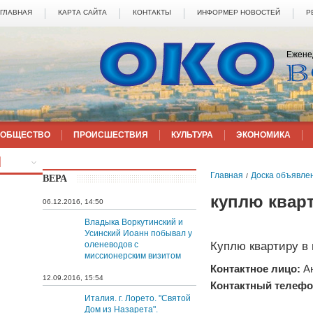
ГЛАВНАЯ
КАРТА САЙТА
КОНТАКТЫ
ИНФОРМЕР НОВОСТЕЙ
Р
Ежене
ОБЩЕСТВО
ПРОИСШЕСТВИЯ
КУЛЬТУРА
ЭКОНОМИКА
ЕЩЁ
Главная
Доска объявле
/
ВЕРА
куплю квар
06.12.2016, 14:50
Владыка Воркутинский и
Усинский Иоанн побывал у
Куплю квартиру в г
оленеводов с
миссионерским визитом
Контактное лицо:
А
12.09.2016, 15:54
Контактный телефо
Италия. г. Лорето. "Святой
Дом из Назарета".