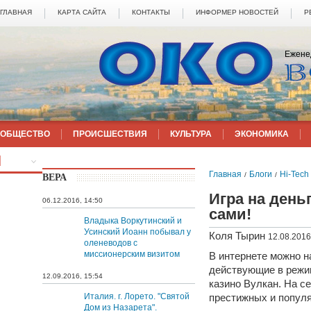
ГЛАВНАЯ
КАРТА САЙТА
КОНТАКТЫ
ИНФОРМЕР НОВОСТЕЙ
Р
Ежене
ОБЩЕСТВО
ПРОИСШЕСТВИЯ
КУЛЬТУРА
ЭКОНОМИКА
ЕЩЁ
Главная
Блоги
Hi-Tech
/
/
ВЕРА
Игра на день
06.12.2016, 14:50
сами!
Владыка Воркутинский и
Усинский Иоанн побывал у
Коля Тырин
12.08.2016
оленеводов с
миссионерским визитом
В интернете можно н
действующие в режи
12.09.2016, 15:54
казино Вулкан. На с
Италия. г. Лорето. "Святой
престижных и популя
Дом из Назарета".