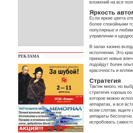
вложений на все пол
Яркость авто
Если яркие цвета от
более спокойными т
популярные и любим
управлении и щедрос
В залах казино всег
исполнении. Это кра
РЕКЛАМА
приносит новые впеч
подойдут более опыт
красочность и иллю
Стратегия
Тактик много, но вы
стратегия хороша по
которое можно испол
аппаратах, и все вст
всем слотам, ищите 
аппараты бесплатно 
испробовать самост