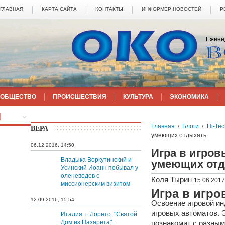
ГЛАВНАЯ
КАРТА САЙТА
КОНТАКТЫ
ИНФОРМЕР НОВОСТЕЙ
Р
Ежене
ОБЩЕСТВО
ПРОИСШЕСТВИЯ
КУЛЬТУРА
ЭКОНОМИКА
ЕЩЁ
Главная
Блоги
Hi-Te
/
/
ВЕРА
умеющих отдыхать
06.12.2016, 14:50
Игра в игро
Владыка Воркутинский и
умеющих от
Усинский Иоанн побывал у
оленеводов с
Коля Тырин
15.06.2017
миссионерским визитом
Игра в игр
12.09.2016, 15:54
Освоение игровой ин
игровых автоматов. 
Италия. г. Лорето. "Святой
Дом из Назарета".
познакомит с разным