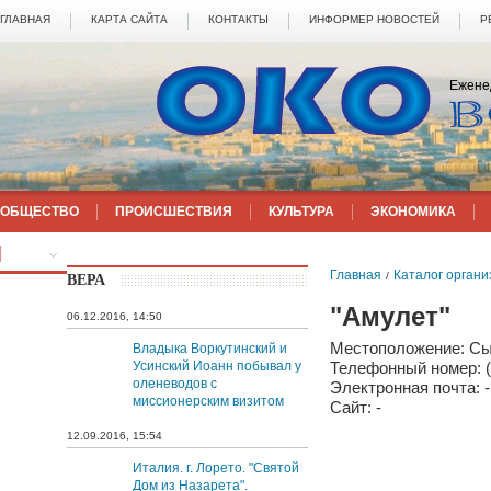
ГЛАВНАЯ
КАРТА САЙТА
КОНТАКТЫ
ИНФОРМЕР НОВОСТЕЙ
Р
Ежене
ОБЩЕСТВО
ПРОИСШЕСТВИЯ
КУЛЬТУРА
ЭКОНОМИКА
ЕЩЁ
Главная
Каталог орган
/
ВЕРА
"Амулет"
06.12.2016, 14:50
Местоположение: Сык
Владыка Воркутинский и
Усинский Иоанн побывал у
Телефонный номер: (
оленеводов с
Электронная почта: -
миссионерским визитом
Сайт: -
12.09.2016, 15:54
Италия. г. Лорето. "Святой
Дом из Назарета".