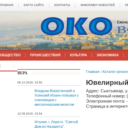
ГЛАВНАЯ
КАРТА САЙТА
КОНТАКТЫ
ИНФОРМЕР НОВОСТЕЙ
Р
Ежене
ОБЩЕСТВО
ПРОИСШЕСТВИЯ
КУЛЬТУРА
ЭКОНОМИКА
ЕЩЁ
Главная
Каталог орган
/
ВЕРА
Ювелирный 
06.12.2016, 14:50
Адрес: Сыктывкар, у
Владыка Воркутинский и
Усинский Иоанн побывал у
Телефонный номер: (
оленеводов с
Электронная почта: -
миссионерским визитом
Страница в интернете
12.09.2016, 15:54
Италия. г. Лорето. "Святой
Дом из Назарета".