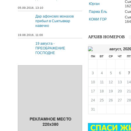
Сык
Юрган
162
05.09.2016, 13:10
Парма Ёль
Сык
Дар афонских монахов
Сык
КОМИ ГОР
прибыл в Сыктывкар
164
навечно
19.08.2016, 11:00
АРХИВ НОМЕРОВ
19 августа -
ПРЕОБРАЖЕНИЕ
август
,
202
ГОСПОДНЕ
ПН
ВТ
СР
ЧТ
ПТ
7
3
4
5
6
10
11
12
13
14
17
18
19
20
21
24
25
26
27
28
31