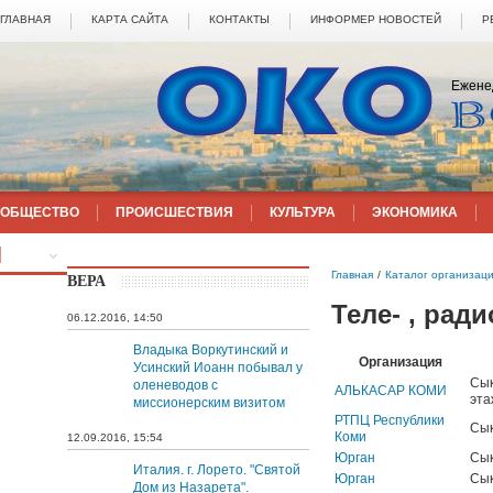
ГЛАВНАЯ
КАРТА САЙТА
КОНТАКТЫ
ИНФОРМЕР НОВОСТЕЙ
Р
Ежене
ОБЩЕСТВО
ПРОИСШЕСТВИЯ
КУЛЬТУРА
ЭКОНОМИКА
ЕЩЁ
Главная
/
Каталог организац
ВЕРА
Теле- , рад
06.12.2016, 14:50
Владыка Воркутинский и
Организация
Усинский Иоанн побывал у
Сык
оленеводов с
АЛЬКАСАР КОМИ
эта
миссионерским визитом
РТПЦ Республики
Сык
Коми
12.09.2016, 15:54
Юрган
Сык
Италия. г. Лорето. "Святой
Юрган
Сык
Дом из Назарета".