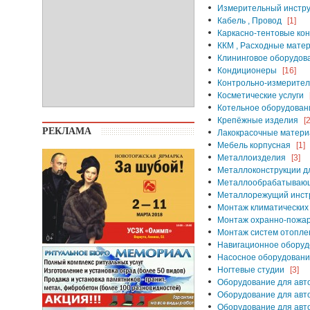
Измерительный инстр
Кабель , Провод
[1]
Каркасно-тентовые кон
ККМ , Расходные мате
Клининговое оборудова
Кондиционеры
[16]
Контрольно-измерител
Косметические услуги
Котельное оборудовани
Крепёжные изделия
[2
РЕКЛАМА
Лакокрасочные матер
Мебель корпусная
[1]
Металлоизделия
[3]
Металлоконструкции дл
Металлообрабатывающ
Металлорежущий инст
Монтаж климатических
Монтаж охранно-пожар
Монтаж систем отоплен
Навигационное оборуд
Насосное оборудован
Ногтевые студии
[3]
Оборудование для ав
Оборудование для авт
Оборудование для авт