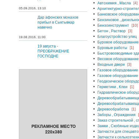
Автохимия , Масла
[4]
05.09.2016, 13:10
Архитектурно-строите
Банковское оборудова
Дар афонских монахов
Бензиновое , дизельн
прибыл в Сыктывкар
Бензоинструмент
[10]
навечно
Бетон , Раствор
[3]
Благоустройство улиц
19.08.2016, 11:00
Буровое оборудование
19 августа -
Буровые работы
[1]
ПРЕОБРАЖЕНИЕ
Быстровозводимые зда
ГОСПОДНЕ
Весовое оборудование
Входные двери
[3]
Газовое оборудование
Газовое оборудование
Геодезическое оборуд
Герметики , Клеи
[1]
Гидравлическое оборуд
Деревообрабатывающе
Деревообрабатывающи
Деревообработка
[1]
Заборы , Ограждения
Заказ строительной , 
Замки , Скобяные изде
Запчасти для спецавто
Запчасти к сельхозтех