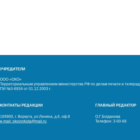
УЧРЕДИТЕЛИ
ООО «ОКО»
Территориальным управлением министерства РФ по делам печати и телерад
ПИ №3-6934 от 01.12.2003 г.
КОНТАКТЫ РЕДАКЦИИ
ГЛАВНЫЙ РЕДАКТОР
169900, г. Воркута, ул.Ленина, д.6, оф.8
О.Г.Богданова
e-mail:
okovorkuta@mail.ru
Телефон: 3-00-68