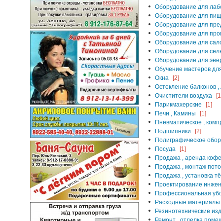
Оборудование для лаб
Оборудование для пищ
Оборудование для пре
Оборудование для пр
Оборудование для сал
Оборудование для сель
Оборудование для эне
Обучение мастеров дл
Окна
[2]
Остекление балконов ,
Очистители воздуха
[1
Парикмахерские
[1]
Печи , Камины
[1]
Пневматическое , ком
Подшипники
[2]
Полиграфическое обо
Посуда
[1]
Продажа , аренда коф
Продажа , монтаж пото
Продажа , установка т
Проектирование инжен
Профессиональная уб
Расходные материалы
Резинотехнические из
Ремонт , отделка пом