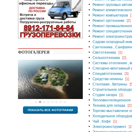
Ремонт грузовых авто
Ремонт климатическог
Ремонт компьютеров
[
Ремонт оргтехники
[2]
Ремонт промышленног
Ремонт спецавтотехни
Ремонт электроинстру
Садово-огородный инве
Сантехника , Санфаян
ФОТОГАЛЕРЕЯ
Светотехника
[1]
Сельхозтехника
[2]
Системы отопления , в
Слесарно-монтажный 
Спецавтотехника
[3]
Средства гигиены
[1]
Стеллажи , Витрины
[
Строительное оборудо
Студии загара
[1]
Тепловентиляционное
Техника для склада
[2]
ПОКАЗАТЬ ВСЕ ФОТОГРАФИИ
Торгово-выставочное 
Холодильное оборудо
Чай , Кофе
[1]
Электроинструмент
[2