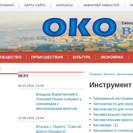
ГЛАВНАЯ
КАРТА САЙТА
КОНТАКТЫ
ИНФОРМЕР НОВОСТЕЙ
Р
Ежене
ОБЩЕСТВО
ПРОИСШЕСТВИЯ
КУЛЬТУРА
ЭКОНОМИКА
ЕЩЁ
Главная
/
Каталог организац
ВЕРА
Инструмент
06.12.2016, 14:50
Владыка Воркутинский и
Абразивный инструме
Усинский Иоанн побывал у
оленеводов с
Автозапчасти для груз
миссионерским визитом
Автозапчасти для оте
Автоматизация торгов
12.09.2016, 15:54
Автоматические ворота
Автомойки
[1]
Италия. г. Лорето. "Святой
Авторемонт и техобсл
Дом из Назарета".