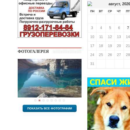
август
,
202
ПН
ВТ
СР
ЧТ
ПТ
7
3
4
5
6
10
11
12
13
14
17
18
19
20
21
ФОТОГАЛЕРЕЯ
24
25
26
27
28
31
ПОКАЗАТЬ ВСЕ ФОТОГРАФИИ