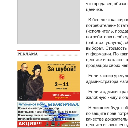
что продавец обязан 
ценнике.
В беседе с кассиром
потребителей» (стать
(исполнитель, прода
потребителю необхо
(работах, услугах),
выбора». Стоимость 
информации. По каки
РЕКЛАМА
ценнике и на кассе,
продавцом своих не
Если кассир урегул
администратора мага
Если и администрато
жалобную книгу и оп
Нелишним будет обр
по защите прав потр
качестве доказател
ценника и завышенну