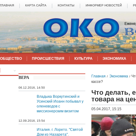
ГЛАВНАЯ
КАРТА САЙТА
КОНТАКТЫ
ИНФОРМЕР НОВОСТЕЙ
Р
Ежене
ОБЩЕСТВО
ПРОИСШЕСТВИЯ
КУЛЬТУРА
ЭКОНОМИКА
ЕЩЁ
Главная
Экономика
Чт
/
/
ВЕРА
кассе?
06.12.2016, 14:50
Что делать, 
Владыка Воркутинский и
товара на це
Усинский Иоанн побывал у
оленеводов с
05.04.2017, 15:15
миссионерским визитом
12.09.2016, 15:54
Италия. г. Лорето. "Святой
Дом из Назарета".