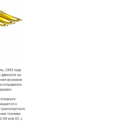
ь, 1993 года
 двигался на
ения возникли
ам отправился
аружил.
головного
ращается к
 транспортного
нии техники,
-69 или 02, с