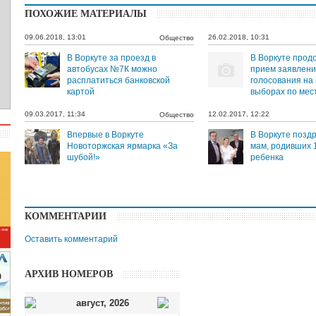
ПОХОЖИЕ МАТЕРИАЛЫ
09.06.2018, 13:01
26.02.2018, 10:31
Общество
В Воркуте за проезд в
В Воркуте прод
автобусах №7К можно
прием заявлени
расплатиться банковской
голосования на
картой
выборах по мес
09.03.2017, 11:34
12.02.2017, 12:22
Общество
Впервые в Воркуте
В Воркуте позд
Новоторжская ярмарка «За
мам, родивших 1
шубой!»
ребенка
КОММЕНТАРИИ
Оставить комментарий
АРХИВ НОМЕРОВ
август
,
2026