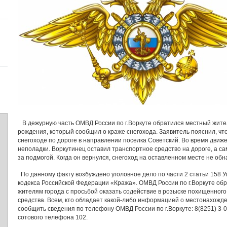
В дежурную часть ОМВД России по г.Воркуте обратился местный жител
рождения, который сообщил о краже снегохода. Заявитель пояснил, что
снегоходе по дороге в направлении поселка Советский. Во время движ
неполадки. Воркутинец оставил транспортное средство на дороге, а с
за подмогой. Когда он вернулся, снегоход на оставленном месте не обн
По данному факту возбуждено уголовное дело по части 2 статьи 158 У
кодекса Российской Федерации «Кража». ОМВД России по г.Воркуте об
жителям города с просьбой оказать содействие в розыске похищенного
средства. Всем, кто обладает какой-либо информацией о местонахожде
сообщить сведения по телефону ОМВД России по г.Воркуте: 8(8251) 3-02
сотового телефона 102.