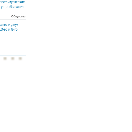
 президентских
ту пребывания
Общество
равили двух
3-го и 8-го