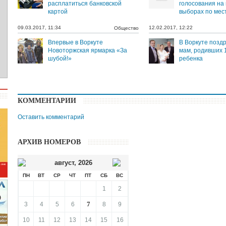
расплатиться банковской
голосования на
картой
выборах по мес
09.03.2017, 11:34
12.02.2017, 12:22
Общество
Впервые в Воркуте
В Воркуте позд
Новоторжская ярмарка «За
мам, родивших 1
шубой!»
ребенка
КОММЕНТАРИИ
Оставить комментарий
АРХИВ НОМЕРОВ
август
,
2026
ПН
ВТ
СР
ЧТ
ПТ
СБ
ВС
1
2
7
3
4
5
6
8
9
10
11
12
13
14
15
16