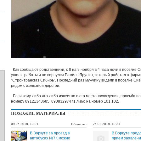
Как сообщают родственники, с 8 на 9 ноября в 4 часа ночи в поселке 
ушел с работы и не вернулся Рамиль Ярулин, который работал в фирм
"Стройтрансгаз Сибирь". Последний раз мужчину видели в поселке Сив
рядом с железной дорогой.
Если кому-либо что-либо известно о его местонахождении, просьба по
номеру 89121348685, 89083297471 либо на номер 101,102.
ПОХОЖИЕ МАТЕРИАЛЫ
09.06.2018, 13:01
26.02.2018, 10:31
Общество
В Воркуте за проезд в
В Воркуте прод
автобусах №7К можно
прием заявлени