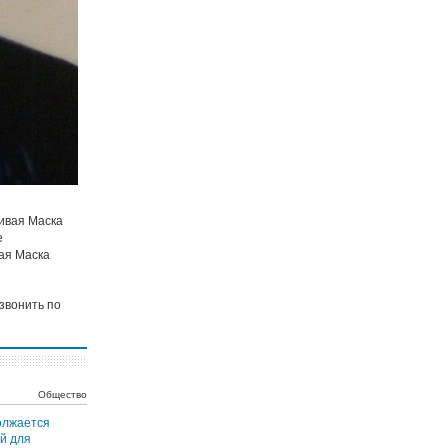
Сивая Маска
е
ая Маска
звонить по
Общество
олжается
й для